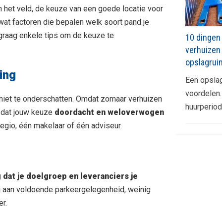
 in het veld, de keuze van een goede locatie voor
l wat factoren die bepalen welk soort pand je
 graag enkele tips om de keuze te
10 dingen 
verhuizen
opslagrui
ing
Een opslag
voordelen.
s niet te onderschatten. Omdat zomaar verhuizen
huurperio
k dat jouw keuze
doordacht en weloverwogen
 regio, één makelaar of één adviseur.
g dat je doelgroep en leveranciers je
j aan voldoende parkeergelegenheid, weinig
r.