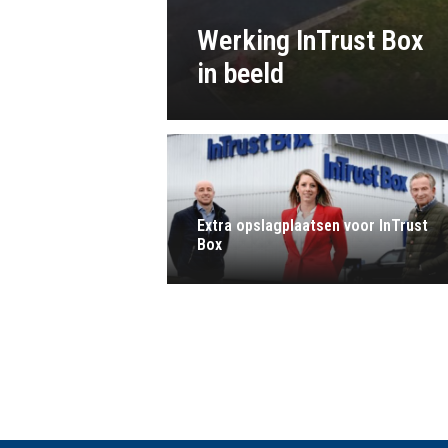
Werking InTrust Box
in beeld
Extra opslagplaatsen voor InTrust
Box